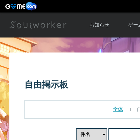
お知らせ
ゲー
お知らせ一覧
ソウル
ニュース
イベント
世界
アップデート
キャラ
自由掲示板
運営通信
メンテナンス
ム
アップ
全体