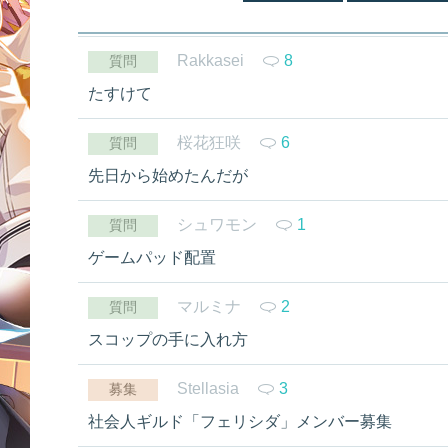
Rakkasei
8
質問
たすけて
桜花狂咲
6
質問
先日から始めたんだが
シュワモン
1
質問
ゲームパッド配置
マルミナ
2
質問
スコップの手に入れ方
Stellasia
3
募集
社会人ギルド「フェリシダ」メンバー募集