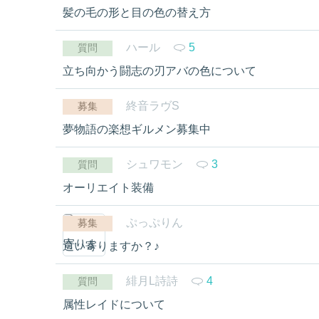
髪の毛の形と目の色の替え方
ハール
5
質問
立ち向かう闘志の刃アバの色について
終音ラヴS
募集
夢物語の楽想ギルメン募集中
シュワモン
3
質問
オーリエイト装備
ぷっぷりん
募集
這い寄りますか？♪
緋月L詩詩
4
質問
属性レイドについて