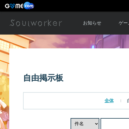
お知らせ
ゲー
お知らせ一覧
ソウル
ニュース
イベント
世界
アップデート
キャラ
自由掲示板
運営通信
メンテナンス
ム
アップ
全体