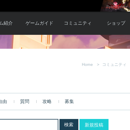
ム紹介
ゲームガイド
コミュニティ
ショップ
ワーカー
ガイド総合もく
自由掲示板
Y.Pの購入
とは
じ
取引掲示板
Y.P購入ガイド
観紹介
ゲームの始め方
画像掲示板
アイテムカタ
Home
コミュニティ
クター紹
初心者ガイド
壁紙・アイコン
グ
アイテムモール利
介
ルールとマナー
ファンサイトキ
方法
ービー
あんしんガイド
ット
クーポンコー
デート履
自由
質問
攻略
募集
歴
新規投稿