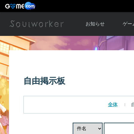
お知らせ
ゲー
お知らせ一覧
ソウル
ニュース
イベント
世界
アップデート
キャラ
自由掲示板
運営通信
メンテナンス
ム
アップ
全体