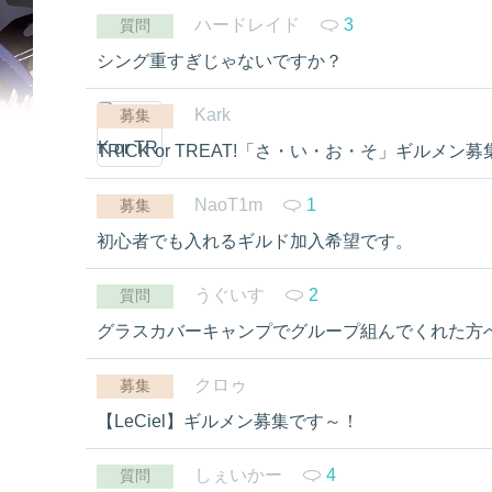
ハードレイド
3
質問
シング重すぎじゃないですか？
Kark
募集
TRICK or TREAT!「さ・い・お・そ」ギルメン募
NaoT1m
1
募集
初心者でも入れるギルド加入希望です。
うぐいす
2
質問
グラスカバーキャンプでグループ組んでくれた方
クロゥ
募集
【LeCiel】ギルメン募集です～！
しぇいかー
4
質問