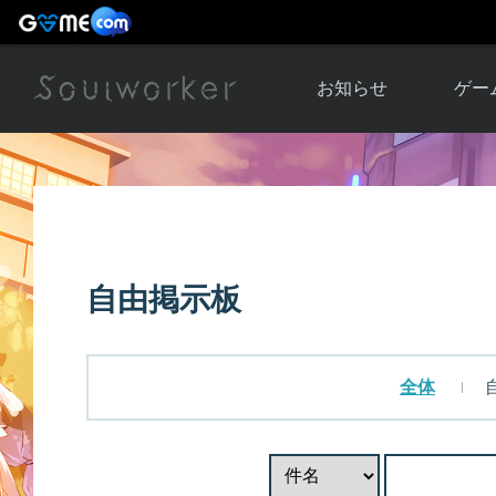
お知らせ
ゲー
お知らせ一覧
ソウル
ニュース
イベント
世界
アップデート
キャラ
自由掲示板
運営通信
メンテナンス
ム
アップ
全体