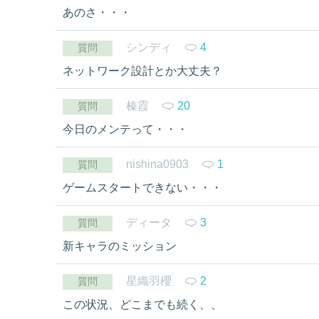
あのさ・・・
シンディ
4
質問
ネットワーク設計とか大丈夫？
榛霞
20
質問
今日のメンテって・・・
nishina0903
1
質問
ゲームスタートできない・・・
ディータ
3
質問
新キャラのミッション
星織羽櫻
2
質問
この状況、どこまでも続く、、