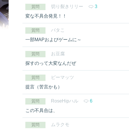
切り裂きリリー
3
質問
変な不具合発見！！
バタこ
質問
一部MAPおよびゲームに～
お豆腐
質問
探すのって大変なんだぜ
ピーマッツ
質問
提言（苦言かも）
RoseHipハル
6
質問
この不具合は、
ムラクモ
質問