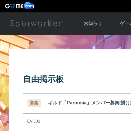
お知らせ
ゲー
お知らせ一覧
ソウル
ニュース
イベント
世界
アップデート
キャラ
自由掲示板
運営通信
メンテナンス
ム
アップ
ギルド「Parousia」メンバー募集(掛け
募集
EViL01