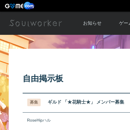
お知らせ
ゲー
お知らせ一覧
ソウル
ニュース
イベント
世界
アップデート
キャラ
自由掲示板
運営通信
メンテナンス
ム
アップ
ギルド 「★花騎士★」 メンバー募集
募集
RoseHipハル