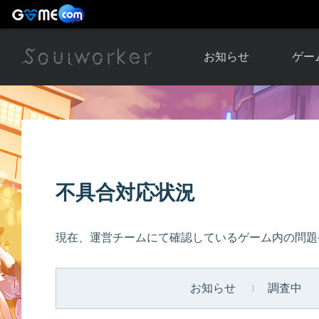
お知らせ
ゲー
お知らせ一覧
ソウル
ニュース
イベント
世界
アップデート
キャラ
不具合対応状況
運営通信
メンテナンス
ム
アップ
現在、運営チームにて確認しているゲーム内の問題
お知らせ
調査中