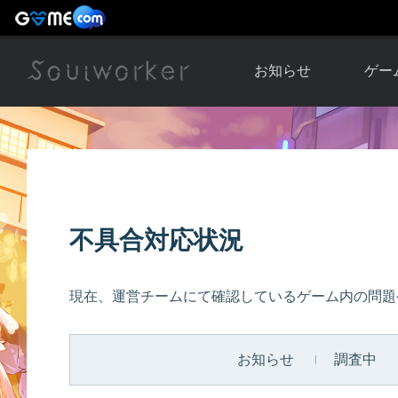
お知らせ
ゲー
お知らせ一覧
ソウル
ニュース
イベント
世界
アップデート
キャラ
不具合対応状況
運営通信
メンテナンス
ム
アップ
現在、運営チームにて確認しているゲーム内の問題
お知らせ
調査中