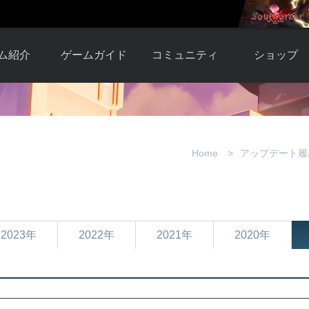
ム紹介
ゲームガイド
コミュニティ
ショップ
ワーカー
ガイド総合もく
自由掲示板
Y.Pの購入
とは
じ
取引掲示板
Y.P購入ガイド
観紹介
ゲームの始め方
画像掲示板
アイテムカタ
Home
アップデート履
クター紹
初心者ガイド
壁紙・アイコン
グ
アイテムモール利
介
ルールとマナー
ファンサイトキ
方法
ービー
あんしんガイド
ット
クーポンコー
デート履
2023年
2022年
2021年
2020年
歴