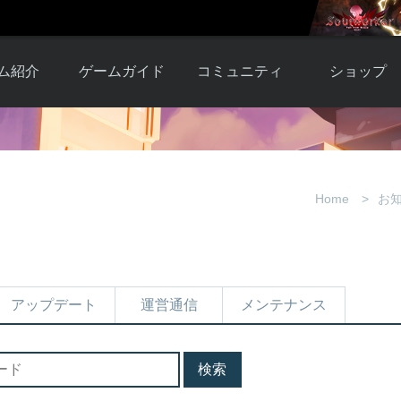
ム紹介
ゲームガイド
コミュニティ
ショップ
ワーカー
ガイド総合もく
自由掲示板
Y.Pの購入
とは
じ
取引掲示板
Y.P購入ガイド
観紹介
ゲームの始め方
画像掲示板
アイテムカタ
Home
お
クター紹
初心者ガイド
壁紙・アイコン
グ
アイテムモール利
介
ルールとマナー
ファンサイトキ
方法
ービー
あんしんガイド
ット
クーポンコー
デート履
アップデート
運営通信
メンテナンス
歴