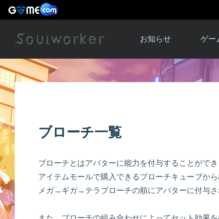
お知らせ
ゲー
お知らせ一覧
ソウル
ニュース
イベント
世界
アップデート
キャラ
ブローチ一覧
運営通信
メンテナンス
ム
アップ
ブローチとはアバターに能力を付与することができ
アイテムモールで購入できるブローチキューブから
メガ→ギガ→テラブローチの順にアバターに付与さ
また、ブローチの組み合わせによってセット効果を