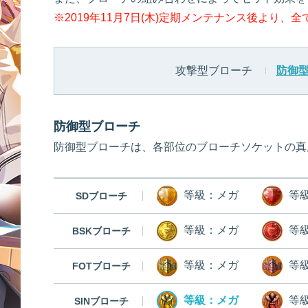
※2019年11月7日(木)定期メンテナンス後より
攻撃型ブローチ
防御
防御型ブローチ
防御型ブローチは、各部位のブローチソケットの真
等級：メガ
等
SDブローチ
等級：メガ
等
BSKブローチ
等級：メガ
等
FOTブローチ
等級：メガ
等
SINブローチ