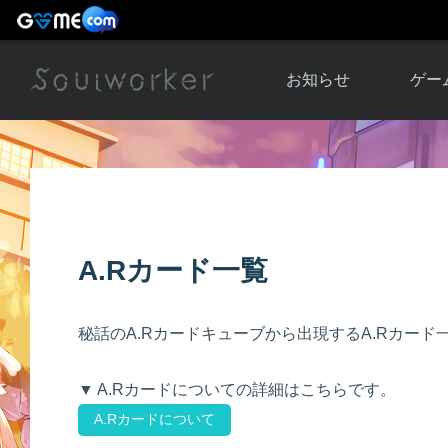
お知らせ
ゲー
お知らせ一覧
ソウル
ニュース
イベント
世界
アップデート
キャラ
A.Rカード一覧
運営通信
メンテナンス
ム
アップ
秘話のA.Rカードキューブから出現するA.Rカード
▼ A.Rカードについての詳細はこちらです。
A.Rカードについて