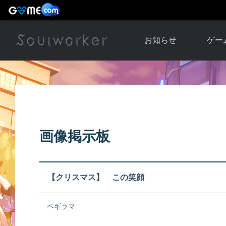
お知らせ
ゲー
お知らせ一覧
ソウル
ニュース
イベント
世界
アップデート
キャラ
画像掲示板
運営通信
メンテナンス
ム
アップ
【クリスマス】 この笑顔
ベギラマ