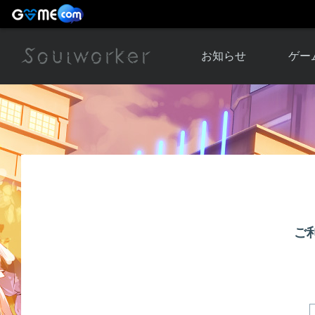
お知らせ
ゲー
お知らせ一覧
ソウル
ニュース
イベント
世界
アップデート
キャラ
運営通信
メンテナンス
ム
アップ
ご