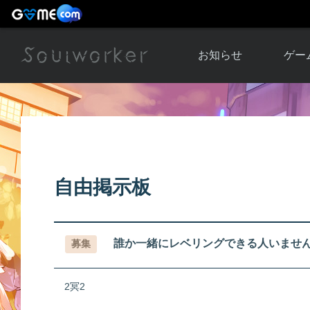
お知らせ
ゲー
お知らせ一覧
ソウル
ニュース
イベント
世界
アップデート
キャラ
自由掲示板
運営通信
メンテナンス
ム
アップ
誰か一緒にレベリングできる人いませんか？
募集
2冥2