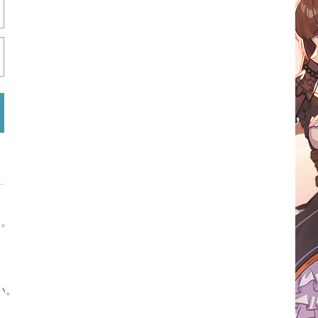
す。
い。