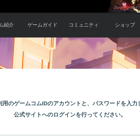
ム紹介
ゲームガイド
コミュニティ
ショップ
ワーカー
ガイド総合もく
自由掲示板
Y.Pの購入
とは
じ
取引掲示板
Y.P購入ガイド
観紹介
ゲームの始め方
画像掲示板
アイテムカタ
クター紹
初心者ガイド
壁紙・アイコン
グ
アイテムモール利
介
ルールとマナー
ファンサイトキ
方法
ービー
あんしんガイド
ット
クーポンコー
デート履
利用のゲームコムIDのアカウントと、パスワードを入力
歴
公式サイトへのログインを行ってください。