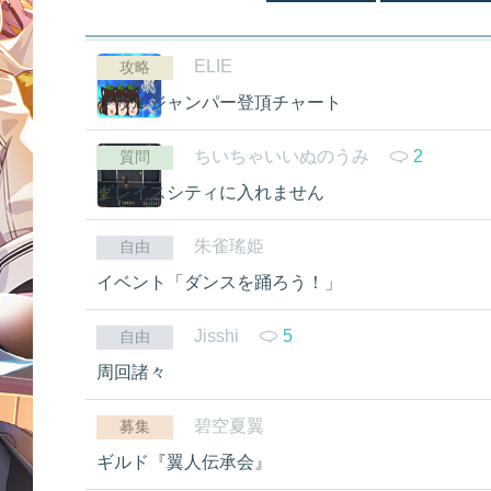
ELIE
攻略
ソウルジャンパー登頂チャート
ちいちゃいいぬのうみ
2
質問
グレイスシティに入れません
朱雀瑤姫
自由
イベント「ダンスを踊ろう！」
Jisshi
5
自由
周回諸々
碧空夏翼
募集
ギルド『翼人伝承会』