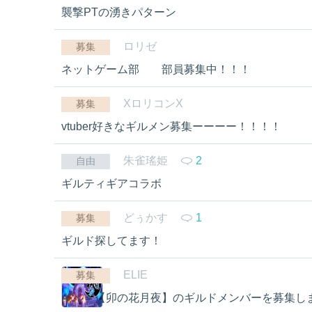
襲撃PTの湧きパターン
ロリゼ
募集
ネットゲーム部 部員募集中！！！
XロリコンX
募集
vtuber好きなギルメン募集ーーーー！！！！
朱雀瑤姫
2
自由
ギルティギアコラボ
どぅかす
1
募集
ギルド探してます！
ELIE
募集
ギルド【卯の花月夜】のギルドメンバーを募集し