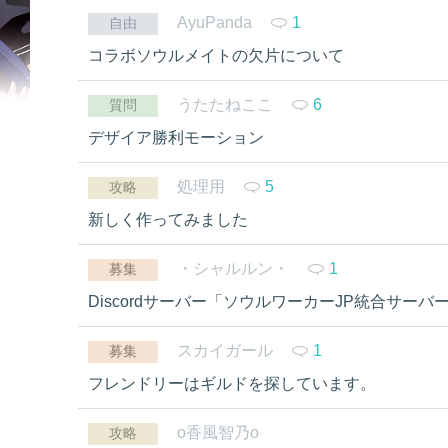
AyuPanda
1
自由
コラボソウルメイトの欠片について
うたたねここ
6
質問
デザイア勝利モーション
処理用
5
攻略
新しく作ってみました
・シャルルン・
1
募集
Discordサーバー「ソウルワーカーJP統合サー
スカイガール
1
募集
フレンドリーはギルドを探しています。
o香風智乃o
攻略