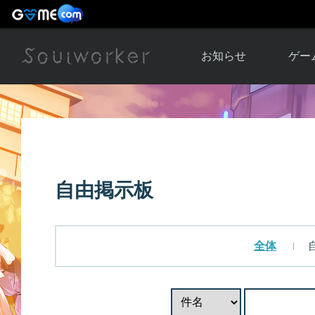
お知らせ
ゲー
お知らせ一覧
ソウル
ニュース
イベント
世界
アップデート
キャラ
自由掲示板
運営通信
メンテナンス
ム
アップ
全体