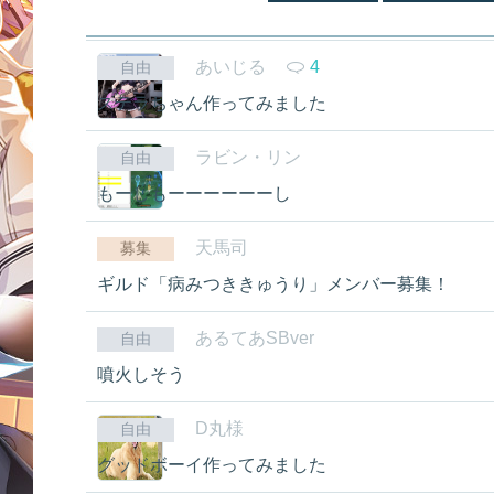
あいじる
4
自由
ステラちゃん作ってみました
ラビン・リン
自由
もーしもーーーーーーし
天馬司
募集
ギルド「病みつききゅうり」メンバー募集！
あるてあSBver
自由
噴火しそう
D丸様
自由
グッドボーイ作ってみました