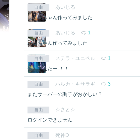
あいじる
自由
リリーちゃん作ってみました
あいじる
1
自由
ハルちゃん作ってみました
ステラ・ユニペル
1
自由
落とされたー-！！
ハルカ・キサラギ
3
自由
またサーバーの調子がおかしい？
☆さと☆
自由
ログインできません
死神D
自由