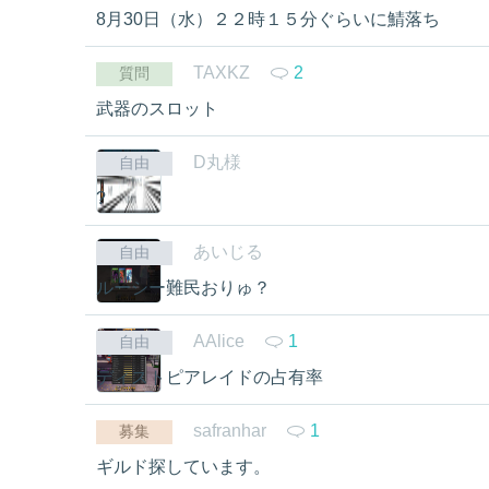
8月30日（水）２２時１５分ぐらいに鯖落ち
TAXKZ
2
質問
武器のスロット
D丸様
自由
?
あいじる
自由
ルーシー難民おりゅ？
AAlice
1
自由
ディストピアレイドの占有率
safranhar
1
募集
ギルド探しています。