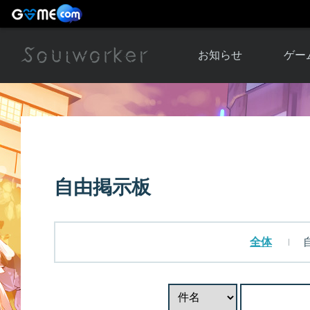
お知らせ
ゲー
お知らせ一覧
ソウル
ニュース
イベント
世界
アップデート
キャラ
自由掲示板
運営通信
メンテナンス
ム
アップ
全体