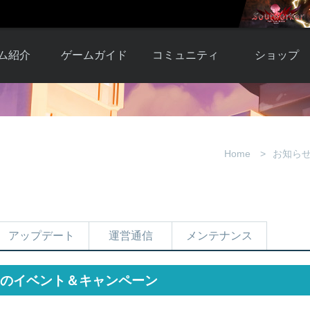
ム紹介
ゲームガイド
コミュニティ
ショップ
ワーカー
ガイド総合もく
自由掲示板
Y.Pの購入
とは
じ
取引掲示板
Y.P購入ガイド
観紹介
ゲームの始め方
画像掲示板
アイテムカタ
Home
お知ら
クター紹
初心者ガイド
壁紙・アイコン
グ
アイテムモール利
介
ルールとマナー
ファンサイトキ
方法
ービー
あんしんガイド
ット
クーポンコー
デート履
アップデート
運営通信
メンテナンス
歴
のイベント＆キャンペーン