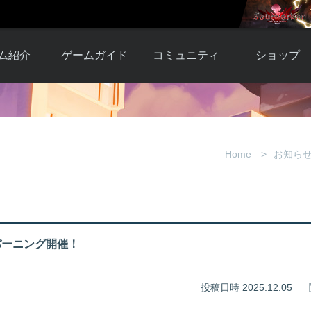
ム紹介
ゲームガイド
コミュニティ
ショップ
ワーカー
ガイド総合もく
自由掲示板
Y.Pの購入
とは
じ
取引掲示板
Y.P購入ガイド
観紹介
ゲームの始め方
画像掲示板
アイテムカタ
Home
お知ら
クター紹
初心者ガイド
壁紙・アイコン
グ
アイテムモール利
介
ルールとマナー
ファンサイトキ
方法
ービー
あんしんガイド
ット
クーポンコー
デート履
バーニング開催！
歴
投稿日時 2025.12.05