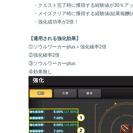
・クエスト完了時に獲得する経験値が30％ア
・メイズクリア時に獲得する経験値(結果報酬)
・強化成功率が2倍！
【適用される強化効果】
①ソウルワーカーplus＋強化確率2倍
②強化確率2倍
③ソウルワーカーplus
④効果無し