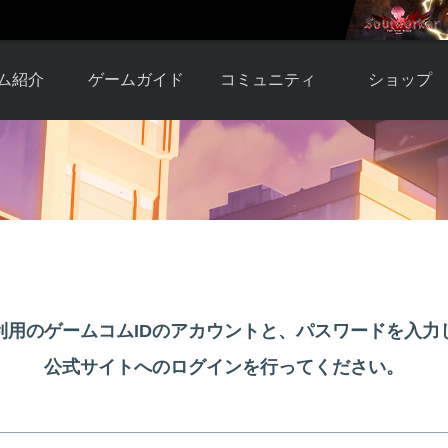
ム紹介
ゲームガイド
コミュニティ
ショップ
ワーカー
ガイド総合もく
自由掲示板
Y.Pの購入
とは
じ
取引掲示板
Y.P購入ガイド
観紹介
ゲームの始め方
画像掲示板
アイテムカタ
クター紹
初心者ガイド
壁紙・アイコン
グ
アイテムモール利
介
ルールとマナー
ファンサイトキ
方法
ービー
あんしんガイド
ット
クーポンコー
デート履
利用のゲームコムIDのアカウントと、パスワードを入力
歴
公式サイトへのログインを行ってください。