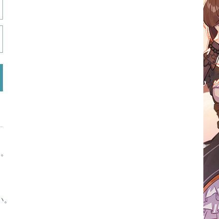
す。
い。