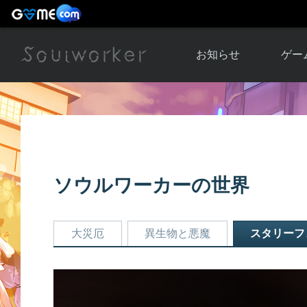
お知らせ
ゲー
お知らせ一覧
ソウル
ニュース
イベント
世界
アップデート
キャラ
ソウルワーカーの世界
運営通信
メンテナンス
ム
アップ
大災厄
異生物と悪魔
スタリーフ