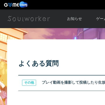
お知らせ
ゲー
お知らせ一覧
ソウル
ニュース
イベント
世界
アップデート
キャラ
よくある質問
運営通信
メンテナンス
ム
アップ
プレイ動画を撮影して投稿したり生
その他