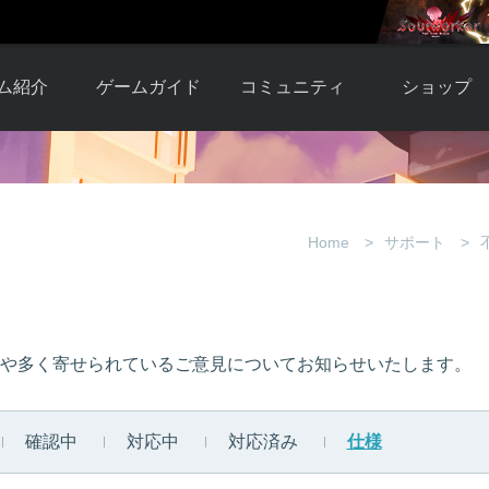
ム紹介
ゲームガイド
コミュニティ
ショップ
ワーカー
ガイド総合もく
自由掲示板
Y.Pの購入
とは
じ
取引掲示板
Y.P購入ガイド
観紹介
ゲームの始め方
画像掲示板
アイテムカタ
Home
サポート
クター紹
初心者ガイド
壁紙・アイコン
グ
アイテムモール利
介
ルールとマナー
ファンサイトキ
方法
ービー
あんしんガイド
ット
クーポンコー
デート履
や多く寄せられているご意見についてお知らせいたします。
歴
確認中
対応中
対応済み
仕様