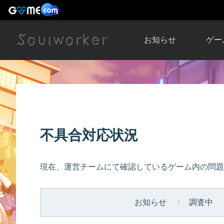
お知らせ
ゲー
お知らせ一覧
ソウル
ニュース
イベント
世界
アップデート
キャラ
不具合対応状況
運営通信
メンテナンス
ム
アップ
現在、運営チームにて確認しているゲーム内の問題
お知らせ
調査中