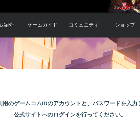
ム紹介
ゲームガイド
コミュニティ
ショップ
ワーカー
ガイド総合もく
自由掲示板
Y.Pの購入
とは
じ
取引掲示板
Y.P購入ガイド
観紹介
ゲームの始め方
画像掲示板
アイテムカタ
クター紹
初心者ガイド
壁紙・アイコン
グ
アイテムモール利
介
ルールとマナー
ファンサイトキ
方法
ービー
あんしんガイド
ット
クーポンコー
デート履
利用のゲームコムIDのアカウントと、パスワードを入力
歴
公式サイトへのログインを行ってください。