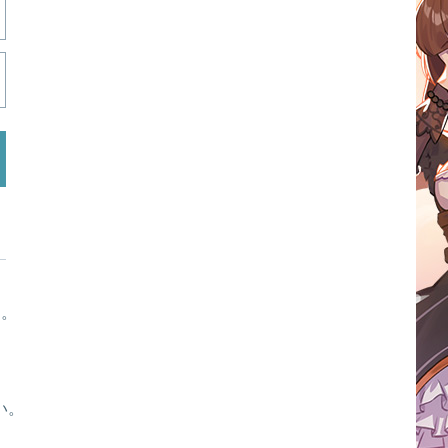
す。
い。