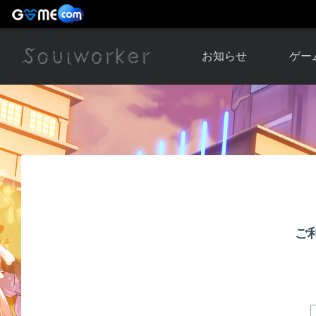
お知らせ
ゲー
お知らせ一覧
ソウル
ニュース
イベント
世界
アップデート
キャラ
運営通信
メンテナンス
ム
アップ
ご