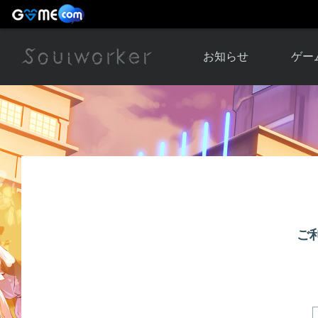
お知らせ
ゲー
お知らせ一覧
ソウル
ニュース
イベント
世界
アップデート
キャラ
運営通信
メンテナンス
ム
アップ
ご