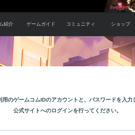
ム紹介
ゲームガイド
コミュニティ
ショップ
ワーカー
ガイド総合もく
自由掲示板
Y.Pの購入
とは
じ
取引掲示板
Y.P購入ガイド
観紹介
ゲームの始め方
画像掲示板
アイテムカタ
クター紹
初心者ガイド
壁紙・アイコン
グ
アイテムモール利
介
ルールとマナー
ファンサイトキ
方法
ービー
あんしんガイド
ット
クーポンコー
デート履
利用のゲームコムIDのアカウントと、パスワードを入力
歴
公式サイトへのログインを行ってください。