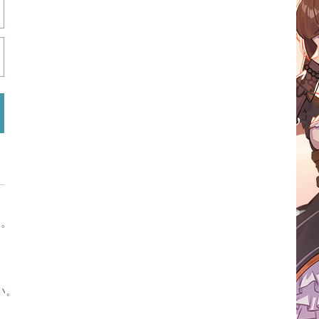
す。
い。