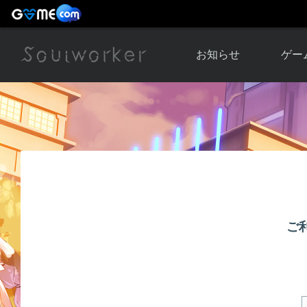
お知らせ
ゲー
お知らせ一覧
ソウル
ニュース
イベント
世界
アップデート
キャラ
運営通信
メンテナンス
ム
アップ
ご