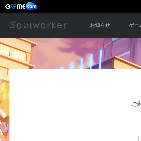
お知らせ
ゲー
お知らせ一覧
ソウル
ニュース
イベント
世界
アップデート
キャラ
運営通信
メンテナンス
ム
アップ
ご