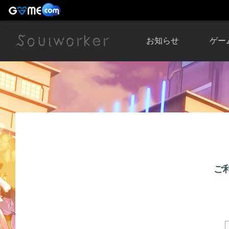
お知らせ
ゲー
お知らせ一覧
ソウル
ニュース
イベント
世界
アップデート
キャラ
運営通信
メンテナンス
ム
アップ
ご