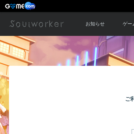
お知らせ
ゲー
お知らせ一覧
ソウル
ニュース
イベント
世界
アップデート
キャラ
運営通信
メンテナンス
ム
アップ
ご