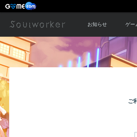
お知らせ
ゲー
お知らせ一覧
ソウル
ニュース
イベント
世界
アップデート
キャラ
運営通信
メンテナンス
ム
アップ
ご