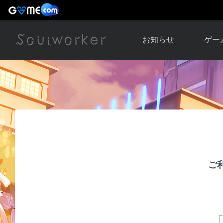
お知らせ
ゲー
お知らせ一覧
ソウル
ニュース
イベント
世界
アップデート
キャラ
運営通信
メンテナンス
ム
アップ
ご