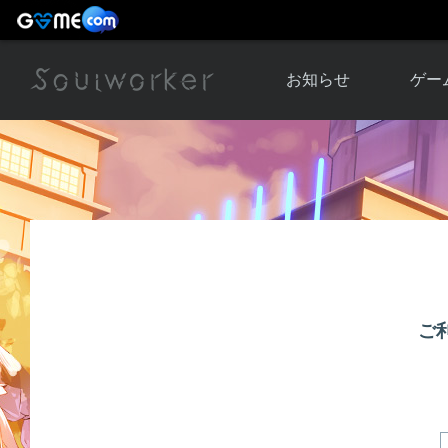
お知らせ
ゲー
お知らせ一覧
ソウル
ニュース
イベント
世界
アップデート
キャラ
運営通信
メンテナンス
ム
アップ
ご