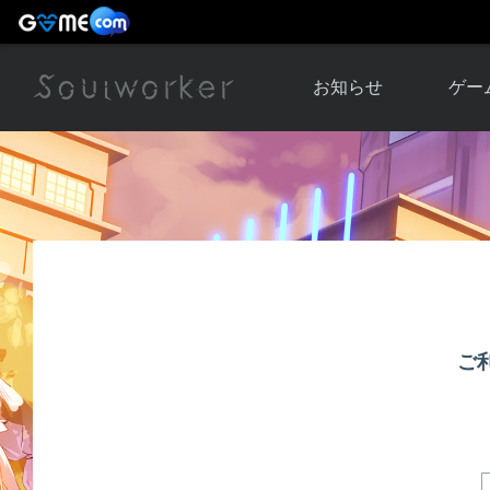
お知らせ
ゲー
お知らせ一覧
ソウル
ニュース
イベント
世界
アップデート
キャラ
運営通信
メンテナンス
ム
アップ
ご