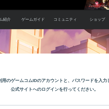
ム紹介
ゲームガイド
コミュニティ
ショップ
ワーカー
ガイド総合もく
自由掲示板
Y.Pの購入
とは
じ
取引掲示板
Y.P購入ガイド
観紹介
ゲームの始め方
画像掲示板
アイテムカタ
クター紹
初心者ガイド
壁紙・アイコン
グ
アイテムモール利
介
ルールとマナー
ファンサイトキ
方法
ービー
あんしんガイド
ット
クーポンコー
デート履
利用のゲームコムIDのアカウントと、パスワードを入力
歴
公式サイトへのログインを行ってください。