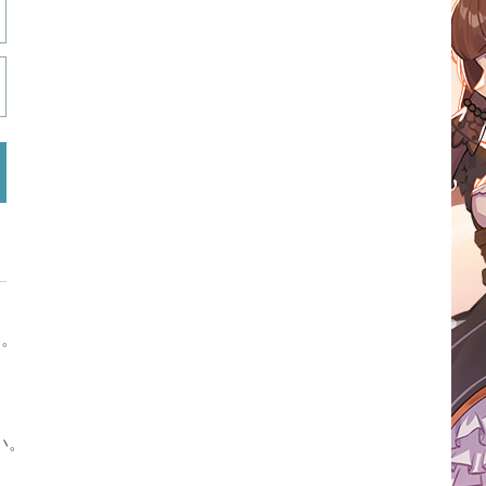
す。
い。