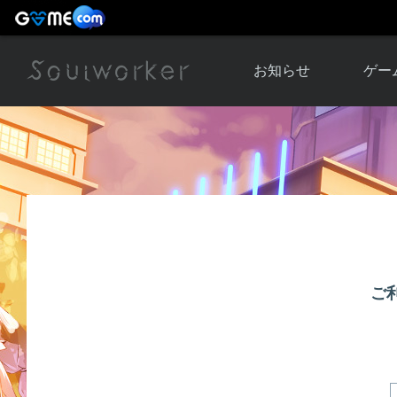
お知らせ
ゲー
お知らせ一覧
ソウル
ニュース
イベント
世界
アップデート
キャラ
運営通信
メンテナンス
ム
アップ
ご