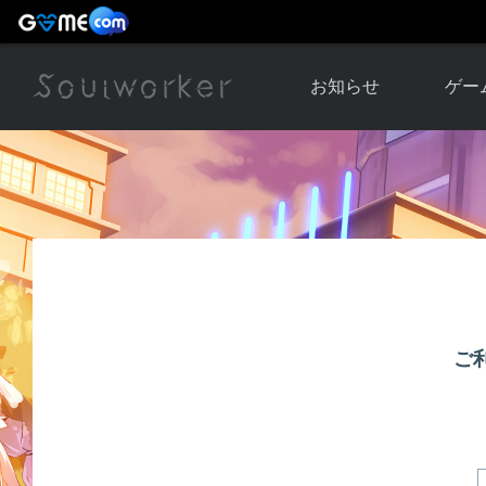
お知らせ
ゲー
お知らせ一覧
ソウル
ニュース
イベント
世界
アップデート
キャラ
運営通信
メンテナンス
ム
アップ
ご