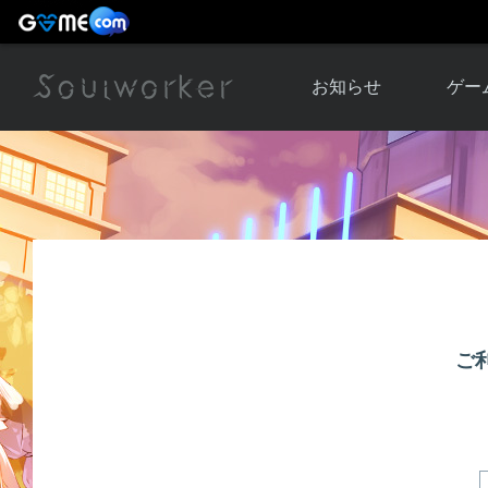
お知らせ
ゲー
お知らせ一覧
ソウル
ニュース
イベント
世界
アップデート
キャラ
運営通信
メンテナンス
ム
アップ
ご