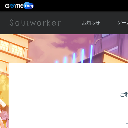
お知らせ
ゲー
お知らせ一覧
ソウル
ニュース
イベント
世界
アップデート
キャラ
運営通信
メンテナンス
ム
アップ
ご