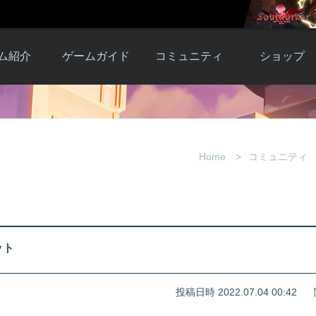
ム紹介
ゲームガイド
コミュニティ
ショップ
ワーカー
ガイド総合もく
自由掲示板
Y.Pの購入
とは
じ
取引掲示板
Y.P購入ガイド
観紹介
ゲームの始め方
画像掲示板
アイテムカタ
Home
コミュニティ
クター紹
初心者ガイド
壁紙・アイコン
グ
アイテムモール利
介
ルールとマナー
ファンサイトキ
方法
ービー
あんしんガイド
ット
クーポンコー
デート履
ット
歴
投稿日時 2022.07.04 00:42