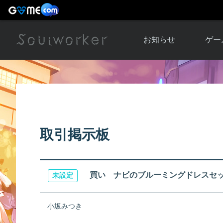
お知らせ
ゲー
お知らせ一覧
ソウル
ニュース
イベント
世界
アップデート
キャラ
取引掲示板
運営通信
メンテナンス
ム
アップ
買い ナビのブルーミングドレスセ
未設定
小坂みつき