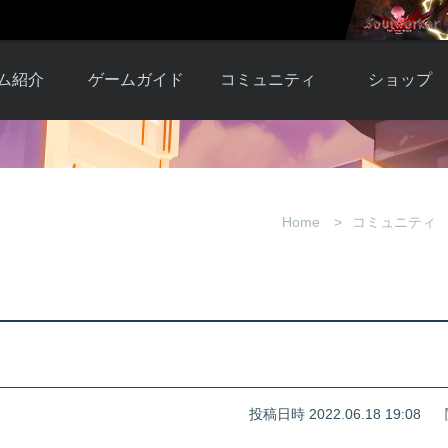
ム紹介
ゲームガイド
コミュニティ
ショップ
ワーカー
ガイド総合もく
自由掲示板
Y.Pの購入
とは
じ
取引掲示板
Y.P購入ガイド
観紹介
ゲームの始め方
画像掲示板
アイテムカタ
Home
コミュニティ
クター紹
初心者ガイド
壁紙・アイコン
グ
アイテムモール利
介
ルールとマナー
ファンサイトキ
方法
ービー
あんしんガイド
ット
クーポンコー
デート履
歴
投稿日時 2022.06.18 19:08