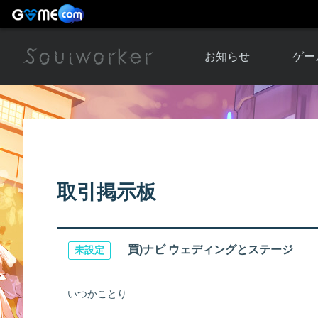
お知らせ
ゲー
お知らせ一覧
ソウル
ニュース
イベント
世界
アップデート
キャラ
取引掲示板
運営通信
メンテナンス
ム
アップ
買)ナビ ウェディングとステージ
未設定
いつかことり