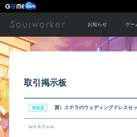
お知らせ
ゲー
お知らせ一覧
ソウル
ニュース
イベント
世界
アップデート
キャラ
取引掲示板
運営通信
メンテナンス
ム
アップ
買）ステラのウェディングドレスセット
未設定
ルイスフォル