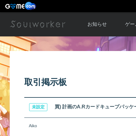
お知らせ
ゲー
お知らせ一覧
ソウル
ニュース
イベント
世界
アップデート
キャラ
取引掲示板
運営通信
メンテナンス
ム
アップ
買) 計画のA.Rカードキュープパッケー
未設定
Aiko