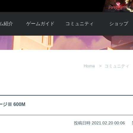
ム紹介
ゲームガイド
コミュニティ
ショップ
ワーカー
ガイド総合もく
自由掲示板
Y.Pの購入
とは
じ
取引掲示板
Y.P購入ガイド
観紹介
ゲームの始め方
画像掲示板
アイテムカタ
Home
コミュニティ
クター紹
初心者ガイド
壁紙・アイコン
グ
アイテムモール利
介
ルールとマナー
ファンサイトキ
方法
ービー
あんしんガイド
ット
クーポンコー
デート履
ジⅢ 600M
歴
投稿日時 2021.02.20 00:06