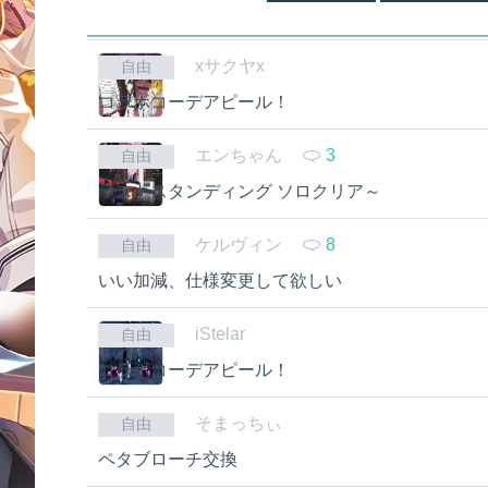
xサクヤx
自由
コラボコーデアピール！
エンちゃん
3
自由
ラストスタンディング ソロクリア～
ケルヴィン
8
自由
いい加減、仕様変更して欲しい
iStelar
自由
コラボコーデアピール！
そまっちぃ
自由
ペタブローチ交換