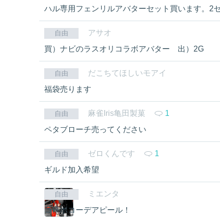
ハル専用フェンリルアバターセット買います。2
アサオ
自由
買）ナビのラスオリコラボアバター 出）2G
だこちてほしいモアイ
自由
福袋売ります
麻雀Iris亀田製菓
1
自由
ペタブローチ売ってください
ゼロくんです
1
自由
ギルド加入希望
ミエンタ
自由
コラボコーデアピール！