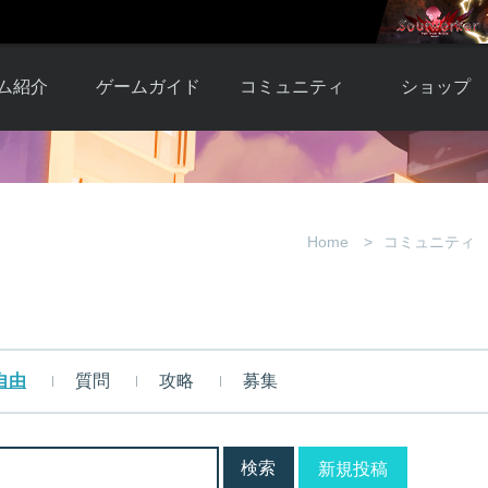
ム紹介
ゲームガイド
コミュニティ
ショップ
ワーカー
ガイド総合もく
自由掲示板
Y.Pの購入
とは
じ
取引掲示板
Y.P購入ガイド
観紹介
ゲームの始め方
画像掲示板
アイテムカタ
Home
コミュニティ
クター紹
初心者ガイド
壁紙・アイコン
グ
アイテムモール利
介
ルールとマナー
ファンサイトキ
方法
ービー
あんしんガイド
ット
クーポンコー
デート履
自由
質問
攻略
募集
歴
新規投稿