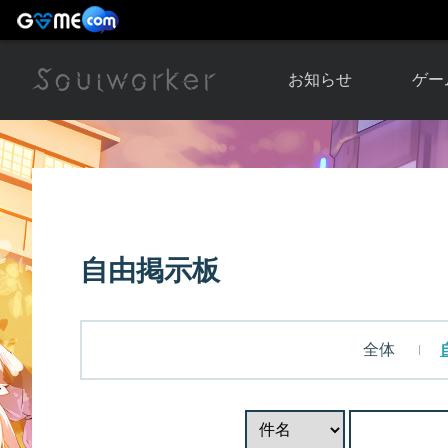
お知らせ
ゲー
お知らせ一覧
ソウル
ニュース
イベント
世界
アップデート
キャラ
自由掲示板
運営通信
メンテナンス
ム
アップ
全体