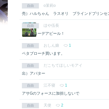
o茉莉o
自由
売）ハルちゃん ラスオリ ブラインドプリンセ
ほや伍長
自由
コラボコーデアピール！
おしん娘
1
自由
ペタブローチ買います。
だこちてほしいモアイ
自由
出）アバター
江不寝
1
自由
アサGのフォースに加担しないで
天使
2
自由