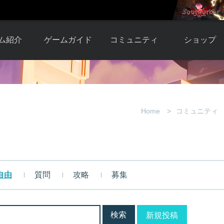
ム紹介
ゲームガイド
コミュニティ
ショップ
ワーカー
ガイド総合もく
自由掲示板
Y.Pの購入
とは
じ
取引掲示板
Y.P購入ガイド
観紹介
ゲームの始め方
画像掲示板
アイテムカタ
Home
コミュニティ
クター紹
初心者ガイド
壁紙・アイコン
グ
アイテムモール利
介
ルールとマナー
ファンサイトキ
方法
ービー
あんしんガイド
ット
クーポンコー
デート履
自由
質問
攻略
募集
歴
新規投稿