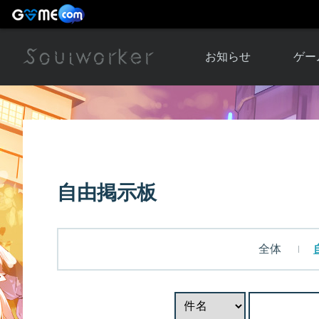
お知らせ
ゲー
お知らせ一覧
ソウル
ニュース
イベント
世界
アップデート
キャラ
自由掲示板
運営通信
メンテナンス
ム
アップ
全体