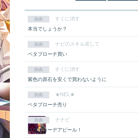
すぐに消す
自由
本当でしょうか？
ナビのスキル戻して
自由
ペタブローチ買い
すぐに消す
自由
紫色の原石を安くで買わないように
★NEL★
自由
ペタブローチ売り
ナナビ
自由
コラボコーデアピール！