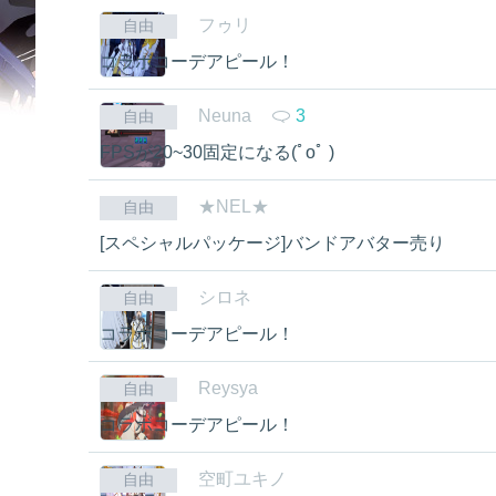
フゥリ
自由
コラボコーデアピール！
Neuna
3
自由
FPSが20~30固定になる(ﾟoﾟ )
★NEL★
自由
[スペシャルパッケージ]バンドアバター売り
シロネ
自由
コラボコーデアピール！
Reysya
自由
コラボコーデアピール！
空町ユキノ
自由