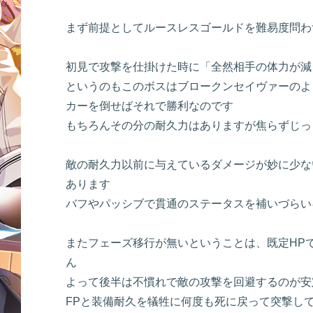
まず前提としてルースレスゴールドを難易度問わ
初見で攻撃を仕掛けた時に「全然相手の体力が減
というのもこのボスはブロークンセイヴァーのよ
カーを倒せばそれで勝利なのです
もちろんその分の耐久力はありますが焦らずじっ
敵の耐久力以前に与えているダメージが妙に少な
あります
バフやパッシブで貫通のステータスを補いづらい
またフェーズ移行が無いということは、既定HP
ん
よって後半は不慣れで敵の攻撃を回避するのが安
FPと装備耐久を犠牲に何度も死に戻って突撃し