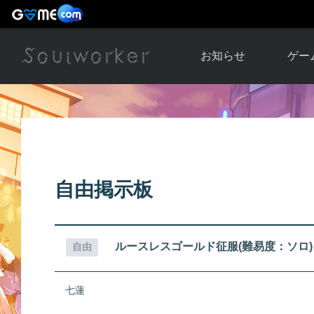
お知らせ
ゲー
お知らせ一覧
ソウル
ニュース
イベント
世界
アップデート
キャラ
自由掲示板
運営通信
メンテナンス
ム
アップ
ルースレスゴールド征服(難易度：ソロ)
自由
七蓮