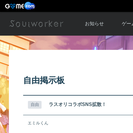
お知らせ
ゲー
お知らせ一覧
ソウル
ニュース
イベント
世界
アップデート
キャラ
自由掲示板
運営通信
メンテナンス
ム
アップ
ラスオリコラボSNS拡散！
自由
エミルくん