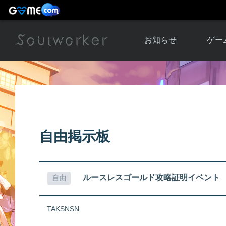
お知らせ
ゲー
お知らせ一覧
ソウル
ニュース
イベント
世界
アップデート
キャラ
自由掲示板
運営通信
メンテナンス
ム
アップ
ルースレスゴールド攻略証明イベント
自由
TAKSNSN